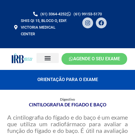
Ir
para
(61) 3364-4252
(61) 99153-5170
o
I
F
SHIS QI 15, BLOCO O, EDIF.
conteúdo
n
a
VICTORIA MEDICAL
s
c
CENTER
t
e
a
b
g
o
r
o
a
k
AGENDE O SEU EXAME
m
ORIENTAÇÃO PARA O EXAME
Digestivo
CINTILOGRAFIA DE FIGADO E BAÇO
A cintilografia do fígado e do baço é um exame
que utiliza um radiofármaco para avaliar a
função do fígado e do baço. É útil na avaliação