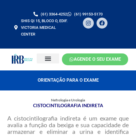
Ir
para
(61) 3364-4252
(61) 99153-5170
o
I
F
SHIS QI 15, BLOCO O, EDIF.
conteúdo
n
a
VICTORIA MEDICAL
s
c
CENTER
t
e
a
b
g
o
r
o
a
k
AGENDE O SEU EXAME
m
ORIENTAÇÃO PARA O EXAME
Nefrologia e Urologia
CISTOCINTILOGRAFIA INDIRETA
A cistocintilografia indireta é um exame que
avalia a função da bexiga e sua capacidade de
armazenar e eliminar a urina e identifica