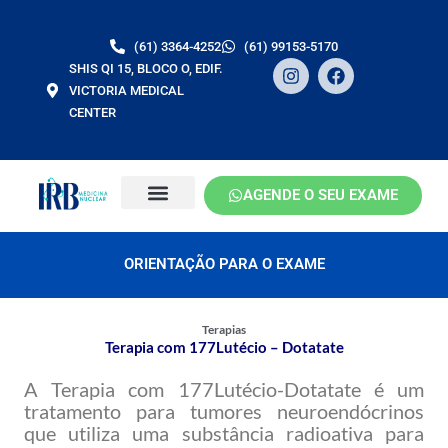
Ir
para
(61) 3364-4252
(61) 99153-5170
o
I
F
SHIS QI 15, BLOCO O, EDIF.
conteúdo
n
a
VICTORIA MEDICAL
s
c
CENTER
t
e
a
b
g
o
r
o
a
k
AGENDE O SEU EXAME
m
ORIENTAÇÃO PARA O EXAME
Terapias
Terapia com 177Lutécio – Dotatate
A Terapia com 177Lutécio-Dotatate é um
tratamento para tumores neuroendócrinos
que utiliza uma substância radioativa para