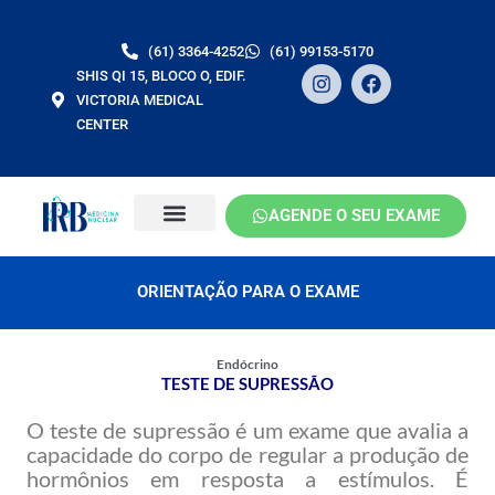
Ir
para
(61) 3364-4252
(61) 99153-5170
o
I
F
SHIS QI 15, BLOCO O, EDIF.
conteúdo
n
a
VICTORIA MEDICAL
s
c
CENTER
t
e
a
b
g
o
r
o
a
k
AGENDE O SEU EXAME
m
ORIENTAÇÃO PARA O EXAME
Endócrino
TESTE DE SUPRESSÃO
O teste de supressão é um exame que avalia a
capacidade do corpo de regular a produção de
hormônios em resposta a estímulos. É