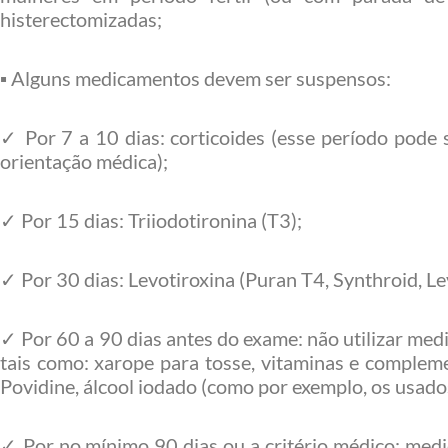
histerectomizadas;
▪ Alguns medicamentos devem ser suspensos:
✓ Por 7 a 10 dias: corticoides (esse período pode
orientação médica);
✓ Por 15 dias: Triiodotironina (T3);
✓ Por 30 dias: Levotiroxina (Puran T4, Synthroid, Le
✓ Por 60 a 90 dias antes do exame: não utilizar me
tais como: xarope para tosse, vitaminas e complem
Povidine, álcool iodado (como por exemplo, os usado
✓ Por no mínimo 90 dias ou a critério médico: me