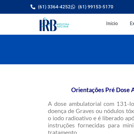
Ir
(61) 3364-4252
(61) 99153-5170
para
o
Início
E
conteúdo
Orientações Pré Dose 
A dose ambulatorial com 131-Io
doença de Graves ou nódulos tóx
o iodo radioativo e é liberado a
instruções fornecidas para mini
tratamento.