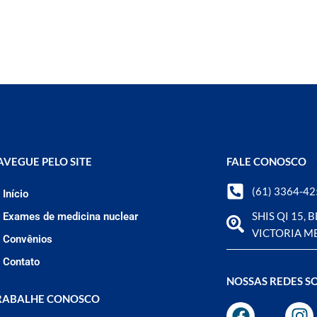
AVEGUE PELO SITE
FALE CONOSCO
(61) 3364-4
Início
SHIS QI 15, 
Exames de medicina nuclear
VICTORIA M
Convênios
Contato
NOSSAS REDES SO
RABALHE CONOSCO
F
I