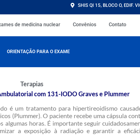
SHIS QI 15, BLOCO O, EDIF.
xames de medicina nuclear
Convênios
Contato
ORIENTAÇÃO PARA O EXAME
Terapias
Ambulatorial com 131-IODO Graves e Plummer
do é um tratamento para hipertireoidismo causad
icos (Plummer). O paciente recebe uma cápsula con
pós algumas horas. É importante seguir cuidadosamen
mizar a exposição à radiação e garantir a eficác